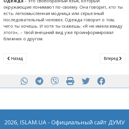
Одежда
– это своеобразный язык, который
окружающие понимают по-своему. Она говорит, кто ты
есть: легкомысленная модница или серьезный
последовательный человек. Одежда говорит о том,
чего ты хочешь. И хотя ты скажешь: «Я не имела ввиду
этого», – твой внешний вид уже проинформировал
ближних о другом.
Предыдущий: Cамая лучшая женщина мира
Следующий: 
Назад
Вперед
2026, ISLAM.UA - Официальный сайт ДУМУ