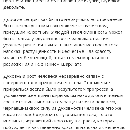
просвечивающиеся и обтягивающие блузки, глубокое
декольте.
Дорогие сестры, как бы это не звучало, но стремление
быть неприкрытым и голым является качеством,
присущим животным. У людей такая склонность может
быть только у опустившегося человека с низким
уровнем развития. Считать выставление своего тела
напоказ, распущенность и бесчестье – за красоту,
является безвкусицей, показате­лем морального
разложения и не знанием Шари’ата.
Духовный рост человека неразрывно связан с
совершенством прикрытия его тела. Стремление
прикрыться всегда было результатом прогресса, а
укрывание женщины покрывалом находилось в полном
соответствии с инстинктом защиты чести человека,
черпавшим свою силу из духовности человека. Что же
касается освобождения от укрывания тела, то это
инстинкт, чер­пающий свою силу в страсти, которая
побуждает к выставлению кра­соты напоказ и смешению