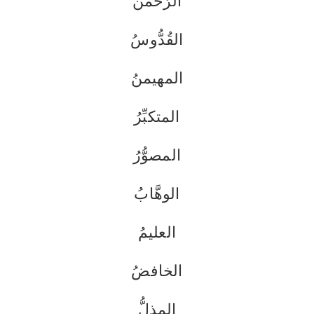
الرَّحْمن
القُدُّوسُ
المهيمنُ
المتكبِّرُ
المصوُّرُ
الوهَّابُ
العليمُ
الخافضُ
المذِلُّ