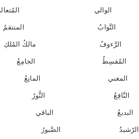
الوالي
المُتعال
التَّوابُ
المنتقمُ
الرَّءوفُ
مالكُ المُلكِ
المُقسِطُ
الجامِعُ
المغني
المانِعُ
النَّافِعُ
النُّورُ
البديعُ
الباقي
الرّشيدُ
الصَّبورُ