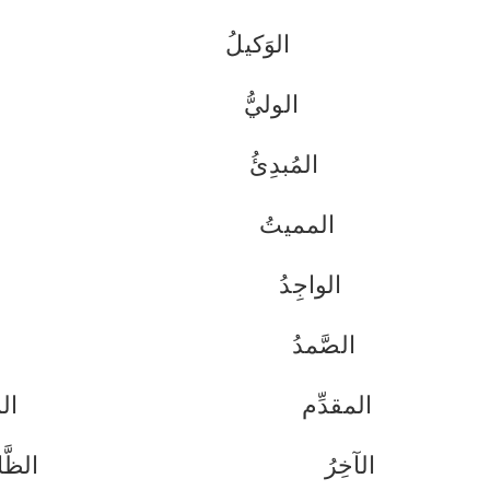
الوَكيلُ
الوليُّ
المُبدِئُ
المميتُ
الواجِدُ
الصَّمدُ
المقدِّم
الم
الآخِرُ
الظَّا