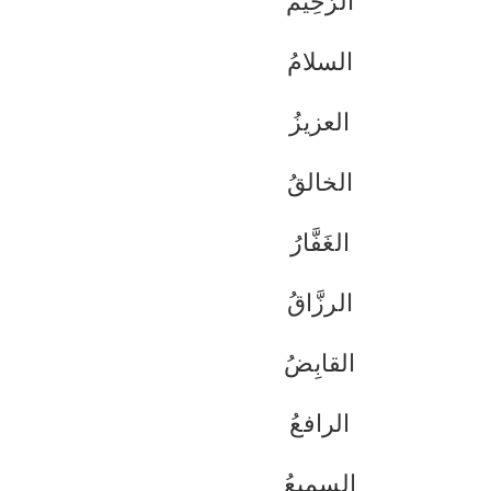
الرَّحِيم
السلامُ
العزيزُ
الخالقُ
الغَفَّارُ
الرزَّاقُ
القابِضُ
الرافعُ
السميعُ