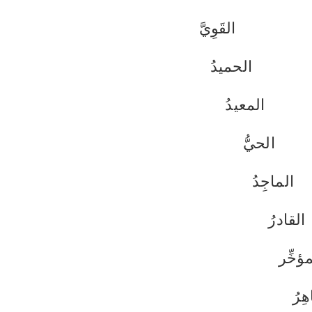
القَوِيَّ
الحميدُ
المعيدُ
الحيُّ
الماجِدُ
القادرُ
ؤخِّر
هِرُ