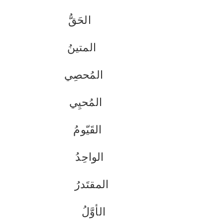
الحَقُّ
المتينُ
المُحصِي
المُحيِي
القَيّومُ
الواحِدُ
المقتَدرُ
الأوَّلُ