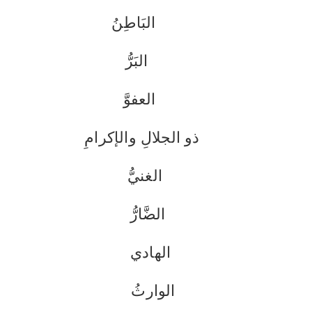
البَاطِنُ
البَرُّ
العفوَّ
ذو الجلالِ والإكرامِ
الغنيُّ
الضَّارُّ
الهادي
الوارثُ