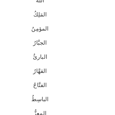
الله
المَلِكُ
المؤمِنُ
الجبَّارُ
البارئُ
القهَّارُ
الفتَّاحُ
الباسِطُ
المعِزُّ