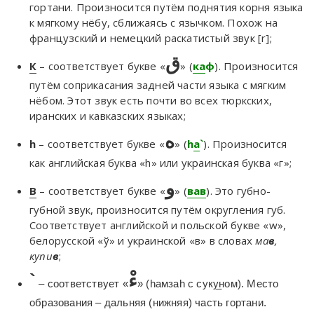
гортани. Произносится путём поднятия корня языка
к мягкому нёбу, сближаясь с язычком. Похож на
французский и немецкий раскатистый звук [r];
ق
К
– соответствует букве «
» (
ка
ф
). Произносится
путём соприкасания задней части языка с мягким
нёбом. Этот звук есть почти во всех тюркских,
иранских и кавказских языках;
ه
h
– соответствует букве «
» (
h
а
`
). Произносится
как английская буква «h» или украинская буква «г»;
و
В
– соответствует букве «
» (
вав
). Это губно-
губной звук, произносится путём округления губ.
Соответствует английской и польской букве «w»,
белорусской «ў» и украинской «в» в словах
ма
в
,
купи
в
;
`
ءْ
– соответствует «
» (hамзаh с суку̲ном). Место
образования – дальняя (нижняя) часть гортани.