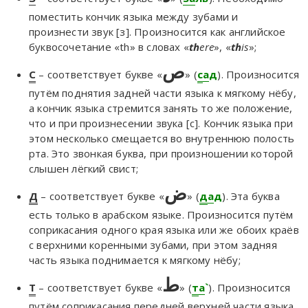
поместить кончик языка между зубами и
произнести звук [з]. Произносится как английское
буквосочетание «th» в словах «
th
ere
», «
th
is
»;
ص
С
– соответствует букве «
» (
с
а
д
). Произносится
путём поднятия задней части языка к мягкому нёбу,
а кончик языка стремится занять то же положение,
что и при произнесении звука [с]. Кончик языка при
этом несколько смещается во внутреннюю полость
рта. Это звонкая буква, при произношении которой
слышен лёгкий свист;
ض
Д
– соответствует букве «
» (
д
а
д
). Эта буква
есть только в арабском языке. Произносится путём
соприкасания одного края языка или же обоих краёв
с верхними коренными зубами, при этом задняя
часть языка поднимается к мягкому нёбу;
ط
Т
– соответствует букве «
» (
т
а
`
). Произносится
путём соприкасания передней верхней части языка