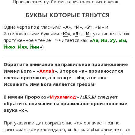
Произносится путём смыкания голосовых связок.
БУКВЫ КОТОРЫЕ ТЯНУТСЯ
Одна черта под гласными «
А
», «
И
», «
У
», «
Ы
» и
йотированными буквами «
Ю
», «
Я
», «
И
» указывает на их
протяжённое чтение => читается как:
«
Аа
,
Ии
,
Уу
,
Ыы
,
Йюю
,
Йяя
,
Йии
»
).
Обратите внимание
на правильное произношение
Имени Бога – «
Алл
а
h
». Второе «а» произносится
слегка протяжно, а в конце – «h», а не «х».
Искажать Имя Бога является грехом!
В имени Пророка «
Му
х
аммад
» /
مُـحَمَّد
/
следует
обратить внимание на правильное произношение
звука «
х
».
При указании дат сокращение «
г.
» означает год по
григорианскому календарю, «
г.h.
» или «
h.
» означает год