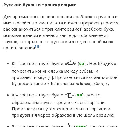
Русские буквы в транскрипции
:
Для правильного произношения арабских терминов и
имён (особенно Имени Бога и имён Пророков) просим
вас ознакомиться с транслитерацией арабских букв,
использованной в данной книге для обозначения
звуков, которых нет в русском языке, и способом их
[1]
произношения
:
ث
С
– соответствует букве «
» (
са
`
). Необходимо
поместить кончик языка между зубами и
произнести звук [с]. Произносится как английское
буквосочетание «th» в словах «
th
ink
», «
th
ing
»;
ح
Х
– соответствует букве «
» (
ха
`
). Место
образования звука – средняя часть гортани.
Произносится путём сужения мышц гортани и
продувания через образованную щель воздуха;
ذ
З
– соответствует букве «
» (
за
ль
). Необходимо