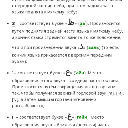
с передней частью нёба, при этом задняя часть
языка поднята к мягкому нёбу;
ظ
З
– соответствует букве «
» (
з
а
`
). Произносится
путём поднятия задней части языка к мягкому нёбу,
а кончик языка стремится занять то же положение,
ذ
что и при произнесении звука «
» (
за
ль
) (то есть
кончик языка прикасается к верхним передним
зубам);
ع
‘
– соответствует букве «
» (
‘айн
). Место
образования этого звука – средняя часть гортани.
Произносится путём сокращения мышц гортани
так, чтобы получился звонкий горловой звук [‘а], [‘и],
[‘у], а затем мышцы гортани мгновенно
расслабляются;
غ
Г
– соответствует букве «
» (
г
айн
). Место
образования звука – ближняя (верхняя) часть