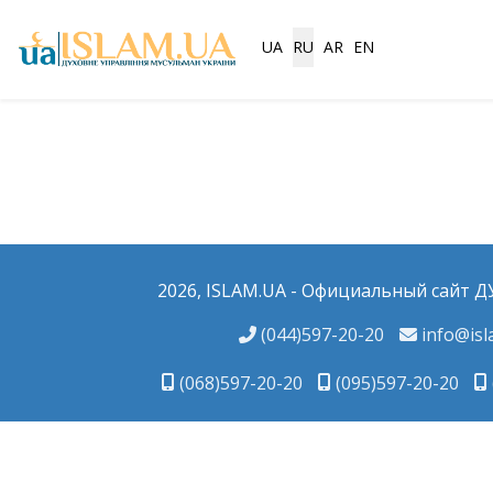
Выберите язык
UA
RU
AR
EN
2026, ISLAM.UA - Официальный сайт 
(044)597-20-20
info@isl
(068)597-20-20
(095)597-20-20