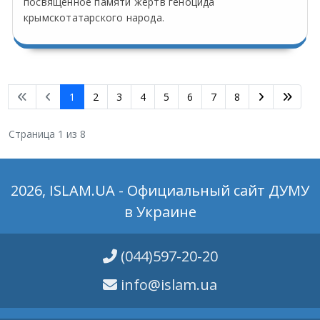
посвященное памяти жертв геноцида
крымскотатарского народа.
1
2
3
4
5
6
7
8
Страница 1 из 8
2026, ISLAM.UA - Официальный сайт ДУМУ
в Украине
(044)597-20-20
info@islam.ua