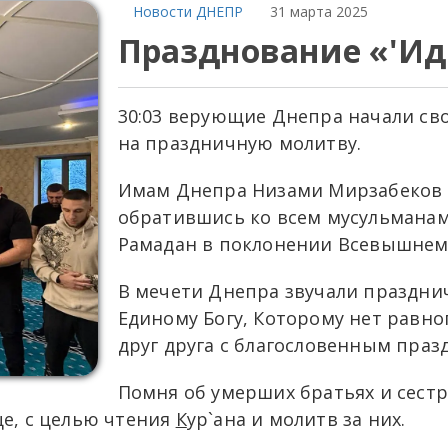
Новости ДНЕПР
31 марта 2025
Празднование «'Ид
30:03 верующие Днепра начали сво
на праздничную молитву.
Имам Днепра Низами Мирзабеков 
обратившись ко всем мусульманам,
Рамадан в поклонении Всевышнем
В мечети Днепра звучали праздн
Единому Богу, Которому нет равн
друг друга с благословенным праз
Помня об умерших братьях и сест
е, с целью чтения
К
ур`ана и молитв за них.