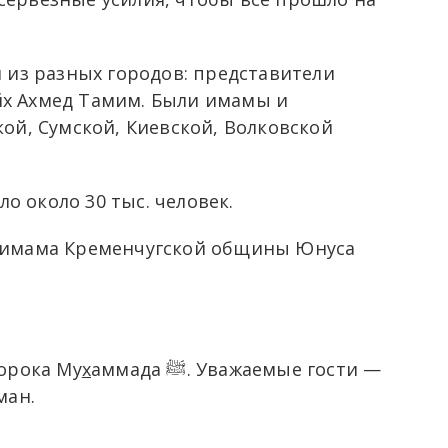
и из разных городов: представители
йх Ахмед Тамим. Были имамы и
ой, Сумской, Киевской, Волковской
о около 30 тыс. человек.
я имама Кременчугской общины Юнуса
орока Му
х
аммада ﷺ. Уважаемые гости —
ман.