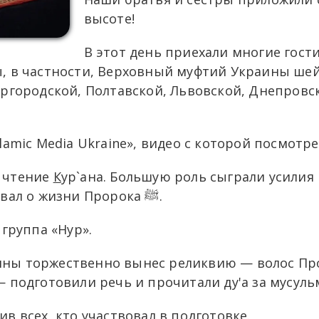
высоте!
В этот день приехали многие гост
, в частности, Верховный муфтий Украины ше
ргородской, Полтавской, Львовской, Днепровск
amic Media Ukraine», видео с которой посмотрел
 чтение
К
ур`ана. Большую роль сыграли усили
Фазаирова, который с восторгом рассказывал о жизни Пророка ﷺ.
группа «Нур».
ны торжественно вынес реликвию — волос Пр
 подготовили речь и прочитали ду'а за мусуль
 всех, кто участвовал в подготовке.