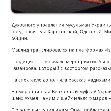
Духовного управления мусульман Украины
представители Харьковской, Одесской, Ми
общин.
Ма
в
лид транслировался на платформах «Isl
Традиционно в начале мероприятия было
На спектакле дополняла рассказ мадихами 
На мероприятии Верховный муфтий Украи
шейх Ахмед Тамим и шейх Ильяс 'Умаров —
С речью выступил имам Юнус, поблагодарив