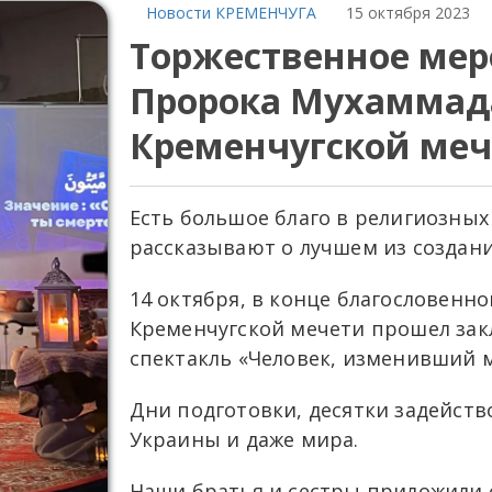
Новости КРЕМЕНЧУГА
15 октября 2023
Торжественное ме
Пророка Мухаммада ﷺ отметил
Кременчугской ме
Есть большое благо в религиозны
рассказывают о лучшем из создан
14 октября, в конце благословенно
Кременчугской мечети прошел за
спектакль «Человек, изменивший 
Дни подготовки, десятки задейств
Украины и даже мира.
Наши братья и сестры приложили 