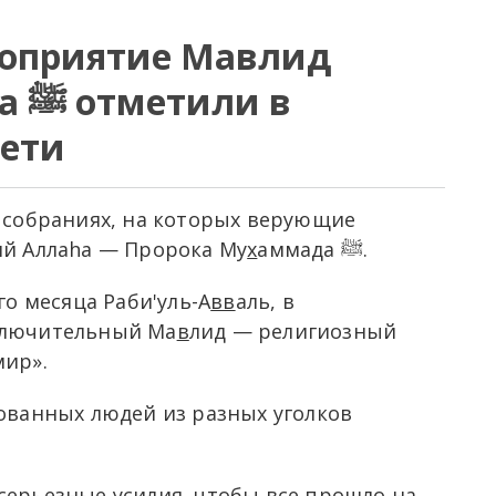
роприятие Мавлид
и в
чети
х собраниях, на которых верующие
ий Аллаhа — Пророка Му
х
аммада ﷺ.
го месяца Раби'уль-А
вв
аль, в
ключительный Ма
в
лид — религиозный
мир».
ованных людей из разных уголков
серьезные усилия, чтобы все прошло на