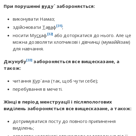
При порушенні
в
уду` забороняється:
виконувати Намаз;
[31]
здійснювати
Т
а
в
а
ф
;
[32]
носити Му
с
х
аф
або доторкатися до нього. Але це
можна дозволяти хлопчикові і дівчинці (мумаййізам)
для навчання.
[33]
Джунубу
забороняється все вищесказане, а
також:
читання
К
ур`ана (так, щоб чути себе);
перебування в мечеті.
Жінці в період менструації і післяпологових
виділень забороняється все вищесказане, а також:
дотримуватися посту до повного припинення
виділень;