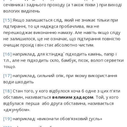
сечівника і заднього проходу (а також піхви ) при виході
вологих виділень
[15]
Якщо залишається слід, який не зникає тільки при
підтиранні, то ця надж
а
са пробачлива, яка не
перешкоджає виконанню намазу. Але навіть якщо сліду
не залишилося, це не означає, що підтирання повністю
очищає прохід і він стає абсолютно чистим.
[16]
наприклад, для істіндж
а
` підходить камінь, папір і
т.п., але не підходить скло, бамбук, пісок, вологі серветки
тощо.
[17]
наприклад, сильний опік, при якому використання
води шкодить
[18]
Стан того, у кого відбулося хоча б одне з цих п'яти
обставин, називається
великим
х
ада
с
ом
. Той, у кого
відбулася перша або друга обставина, називається
«джунубом».
[19]
наприклад: «виконати обов'язковий
г
усль»