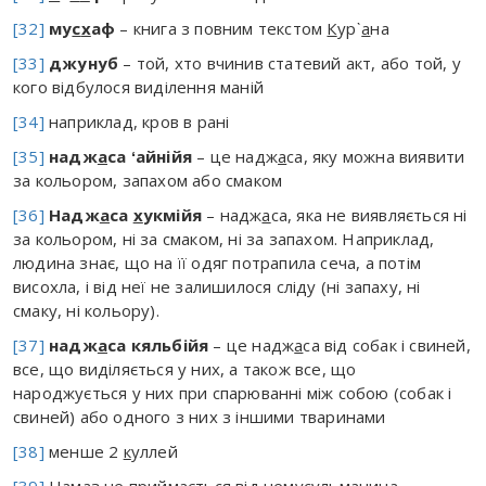
[32]
му
с
х
аф
– книга з повним текстом
К
ур`
а
на
[33]
джунуб
– той, хто вчинив статевий акт, або той, у
кого відбулося виділення маній
[34]
наприклад, кров в рані
[35]
надж
а
са
ʻ
айнійя
– це надж
а
са, яку можна виявити
за кольором, запахом або смаком
[36]
Надж
а
са
х
укмійя
– надж
а
са, яка не виявляється ні
за кольором, ні за смаком, ні за запахом. Наприклад,
людина знає, що на її одяг потрапила сеча, а потім
висохла, і від неї не залишилося сліду (ні запаху, ні
смаку, ні кольору).
[37]
надж
а
са кяльбійя
– це надж
а
са від собак і свиней,
все, що виділяється у них, а також все, що
народжується у них при спарюванні між собою (собак і
свиней) або одного з них з іншими тваринами
[38]
менше 2
к
уллей