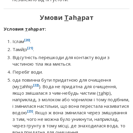
Умови
Т
аh
а
рат
Условия
т
аh
а
рат:
[20]
Іслам
.
[21]
Тамй
і
з
.
Відсутність перешкоди для контакту води з
частиною тіла яка миється.
Перебіг води.
ода повинна бути придатною для очищення
[22]
(му
т
аhhір
). Вода не придатна для очищення,
якщо змішалася з чим-небудь чистим (
та
hір),
наприклад, з молоком або чорнилом і тому подібним,
і змінилася настільки, що вона перестала називатися
[23]
водою
. Якщо ж вона змінилася через змішування
з тим, чого не можна було уникнути, наприклад,
через грунту в тому місці, де знаходилася вода, то
вона придатна для очищення.