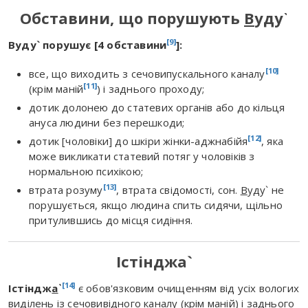
Обставини, що порушують
В
уду`
[9]
Вуду` порушує [4 обставини
]:
[10]
все, що виходить з сечовипускального каналу
[11]
(крім маній
) і заднього проходу;
дотик долонею до статевих органів або до кільця
ануса людини без перешкоди;
[12]
дотик [чоловіки] до шкіри жінки-аджнабійя
, яка
може викликати статевий потяг у чоловіків з
нормальною психікою;
[13]
втрата розуму
, втрата свідомості, сон.
В
у
д
у` не
порушується, якщо людина спить сидячи, щільно
притулившись до місця сидіння.
Істінджа`
[14]
Істіндж
а
`
є обов'язковим очищенням від усіх вологих
виділень із сечовивідного каналу (крім маній) і заднього