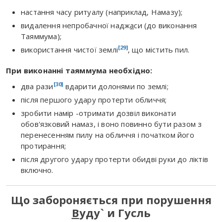
настання часу ритуалу (наприклад, Намазу);
видалення непробачної надж
а
си (до виконання
Таяммума);
[29]
використання чистої землі
, що містить пил.
При виконанні таяммума необхідно:
[30]
два рази
вдарити долонями по землі;
після першого удару протерти обличчя;
зробити намір -отримати дозвіл виконати
обов'язковий намаз, і воно повинно бути разом з
перенесенням пилу на обличчя і початком його
протирання;
після другого удару протерти обидві руки до ліктів
включно.
Що забороняється при порушення
В
уду` и Гусль