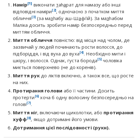
[1]
Намір
виконати
т
аh
а
рат для намазу або інші
[2]
відповідні наміри
, одночасно з початком миття
[3]
обличчя
(за ма
з
hабу аш-Ш
а
фіʻій). За ма
з
hабом
Маліка досить зробити намір безпосередньо перед
миттям обличчя.
Миття обличчя
повністю: від місця над чолом, де
зазвичай у людей починають рости волосся, до
[4]
підборіддя, і від вуха до вуха
. Необхідно мити і
[5]
шкіру, і волосся. Однак, густа борода
чоловіка
миється поверхнево (не до коренів).
Миття рук
до ліктів включно, а також все, що росте
на них.
Протирання голови
або її частини. Досить
[6]
протерти
хоча б одну волосину безпосередньо на
[7]
голові
.
Миття ніг
, включаючи щиколотки, або
протирання
[8]
хуфф
, якщо дотримані його умови.
Дотримання цієї послідовності (рукн).