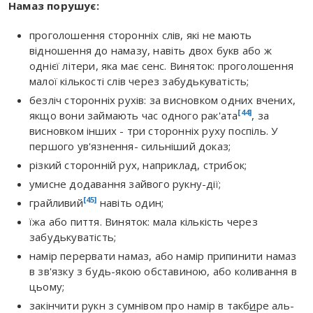
Намаз порушує:
проголошення сторонніх слів, які не мають
відношення до намазу, навіть двох букв або ж
однієї літери, яка має сенс. Виняток: проголошення
малої кількості слів через забудькуватість;
безліч сторонніх рухів: за висновком одних вчених,
[44]
якщо вони займають час одного рак'ата
, за
висновком інших - три сторонніх руху поспіль. У
першого ув'язнення- сильніший доказ;
різкий сторонній рух, наприклад, стрибок;
умисне додавання зайвого рукну-дії;
[45]
грайливий
навіть один;
їжа або пиття. Виняток: мала кількість через
забудькуватість;
намір перервати намаз, або намір припинити намаз
в зв'язку з будь-якою обставиною, або коливання в
цьому;
закінчити рукн з сумнівом про намір в такб
и
ре аль-