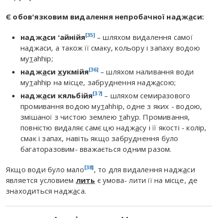
Є обов'язковим видалення непробачної надж
а
си:
[35]
надж
а
си ʻайнійя
– шляхом видалення самої
наджаси, а також її смаку, кольору і запаху водою
му
т
аhhір;
[36]
надж
а
си
х
укмійя
– шляхом наливання води
му
т
аhhір на місце, забруднення надж
а
сою;
[37]
надж
а
си кяльбійя
– шляхом семиразового
промивання водою му
т
аhhір, одне з яких - водою,
змішаної з чистою землею
т
аh
у
р. Промивання,
повністю видаляє самє цю надж
а
су і її якості - колір,
смак і запах, навіть якщо забруднення було
багаторазовим- вважається одним разом.
[38]
Якщо води було мало
, то для видалення надж
а
си
является условием
лить
є умова- лити її на місце, де
знаходиться надж
а
са.