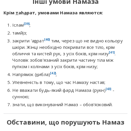
Інші умови Намаза
Крім
т
аh
а
рат, умовами Намаза являются:
[39]
Іслам
;
тамй
і
з;
[40]
закрити ‘а
в
рат
тим, через що не видно кольору
шкіри. Жінці необхідно покривати все тіло, крім
[41]
обличчя та кистей рук, з усіх боків, крім низу
.
Чоловік зобов'язаний закрити частину тіла між
пупком і колінами з усіх боків, крім низу;
[42]
Напрямок (
к
ибла)
;
Упевненість в тому, що час Намазу настав;
[43]
Не вважати будь-який фар
д
Намаза (рукн)
-
сунною;
знати, що виконуваний Намаз – обов'язковий.
Обставини, що порушують Намаз