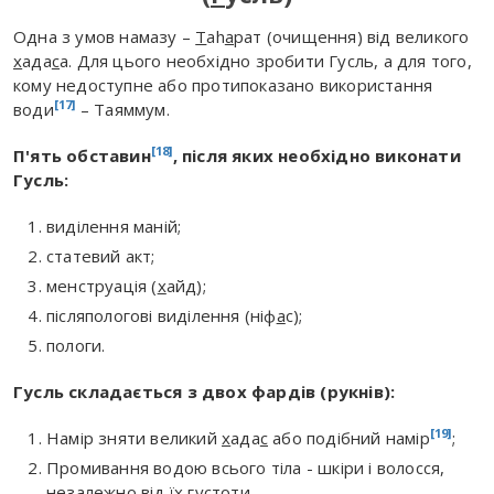
Одна з умов намазу –
Т
аh
а
рат (очищення) від великого
х
ада
с
а. Для цього необхідно зробити Гусль, а для того,
кому недоступне або протипоказано використання
[17]
води
– Таяммум.
[18]
П'ять обставин
, після яких необхідно виконати
Гусль:
виділення маній;
статевий акт;
менструація (
х
ай
д
);
післяпологові виділення (ніф
а
с);
пологи.
Гусль складається з двох фардів (рукнів):
[19]
Намір зняти великий
х
ада
с
або подібний намір
;
Промивання водою всього тіла - шкіри і волосся,
незалежно від їх густоти.