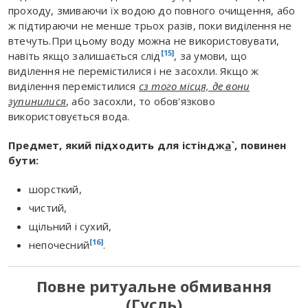
проходу, змиваючи їх водою до повного очищення, або
ж підтираючи не менше трьох разів, поки виділення не
втечуть.При цьому воду можна не використовувати,
[15]
навіть якщо залишається слід
, за умови, що
виділення не перемістилися і не засохли. Якщо ж
виділення перемістилися
сз того місця, де вони
зупинилися
, або засохли, то обов'язково
використовується вода.
Предмет, який підходить для істіндж
а
`, повинен
бути:
шорсткий,
чистий,
щільний і сухий,
[16]
непочесний
.
Повне ритуальне обмивання
(
Г
усль)