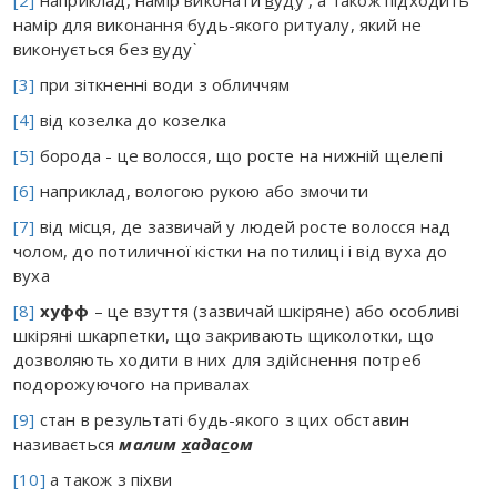
[2]
наприклад, намір виконати
в
у
д
у`, а також підходить
намір для виконання будь-якого ритуалу, який не
виконується без
в
у
д
у`
[3]
при зіткненні води з обличчям
[4]
від козелка до козелка
[5]
борода - це волосся, що росте на нижній щелепі
[6]
наприклад, вологою рукою або змочити
[7]
від місця, де зазвичай у людей росте волосся над
чолом, до потиличної кістки на потилиці і від вуха до
вуха
[8]
хуфф
– це взуття (зазвичай шкіряне) або особливі
шкіряні шкарпетки, що закривають щиколотки, що
дозволяють ходити в них для здійснення потреб
подорожуючого на привалах
[9]
стан в результаті будь-якого з цих обставин
називається
малим
х
ада
с
ом
[10]
а також з піхви