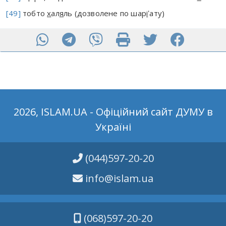
[49]
тобто
х
ал
я
ль (дозволене по шар
і
ʻату)
2026, ISLAM.UA - Офіційний сайт ДУМУ в
Україні
(044)597-20-20
info@islam.ua
(068)597-20-20