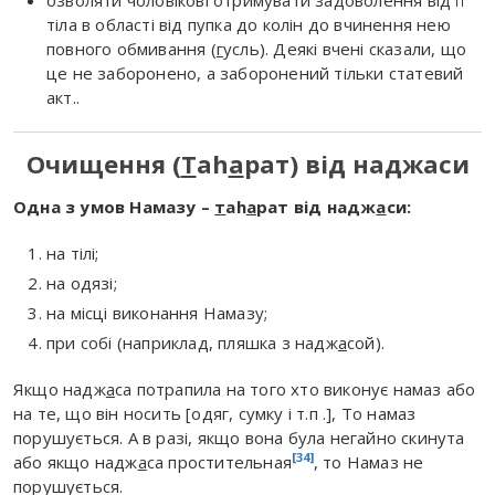
озволяти чоловікові отримувати задоволення від її
тіла в області від пупка до колін до вчинення нею
повного обмивання (
г
усль). Деякі вчені сказали, що
це не заборонено, а заборонений тільки статевий
акт..
Очищення (
Т
аh
а
рат) від наджаси
Одна з умов Намазу –
т
аh
а
рат від надж
а
си:
на тілі;
на одязі;
на місці виконання Намазу;
при собі (наприклад, пляшка з надж
а
сой).
Якщо надж
а
са потрапила на того хто виконує намаз або
на те, що він носить [одяг, сумку і т.п .], То намаз
порушується. А в разі, якщо вона була негайно скинута
[34]
або якщо надж
а
са простительная
, то Намаз не
порушується.