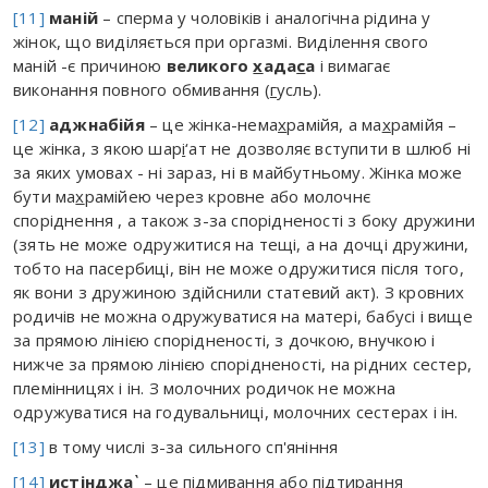
[11]
маній
– сперма у чоловіків і аналогічна рідина у
жінок, що виділяється при оргазмі. Виділення свого
маній -є причиною
великого
х
ада
с
а
і вимагає
виконання повного обмивання (
г
усль).
[12]
аджнабійя
– це жінка-нема
х
рамійя, а ма
х
рамійя –
це жінка, з якою шар
і
‘ат не дозволяє вступити в шлюб ні
за яких умовах - ні зараз, ні в майбутньому. Жінка може
бути ма
х
рамійею через кровне або молочнє
споріднення , а також з-за спорідненості з боку дружини
(зять не може одружитися на тещі, а на дочці дружини,
тобто на пасербиці, він не може одружитися після того,
як вони з дружиною здійснили статевий акт). З кровних
родичів не можна одружуватися на матері, бабусі і вище
за прямою лінією спорідненості, з дочкою, внучкою і
нижче за прямою лінією спорідненості, на рідних сестер,
племінницях і ін. З молочних родичок не можна
одружуватися на годувальниці, молочних сестерах і ін.
[13]
в тому числі з-за сильного сп'яніння
[14]
истіндж
а
`
– це підмивання або підтирання