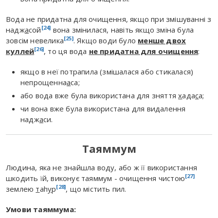
Вода не придатна для очищення, якщо при змішуванні з
[24]
надж
а
сой
вона змінилася, навіть якщо зміна була
[25]
зовсім невелика
. Якщо води було
менше двох
[26]
куллей
, то ця вода
не придатна для очищення
:
якщо в неї потрапила (змішалася або стикалася)
непрощенна
а
са;
або вода вже була використана для зняття
х
ада
с
а;
чи вона вже була використана для видалення
надж
а
си.
Таяммум
Людина, яка не знайшла воду, або ж її використання
[27]
шкодить їй, виконує таяммум - очищення чистою
[28]
землею
т
аh
у
р
, що містить пил.
Умови таяммума: