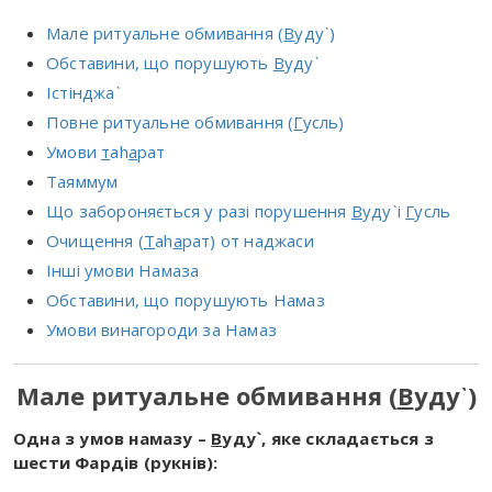
Мале ритуальне обмивання (
В
уду`)
Обставини, що порушують
В
уду`
Істінджа`
Повне ритуальне обмивання (
Г
усль)
Умови
т
аh
а
рат
Таяммум
Що забороняється у разі порушення
В
уду`і
Г
усль
Очищення (
Т
аh
а
рат) от наджаси
Інші умови Намаза
Обставини, що порушують Намаз
Умови винагороди за Намаз
Мале ритуальне обмивання (
В
уду`)
Одна з умов намазу –
В
у
д
у`, яке складається з
шести Фардів (рукнів):