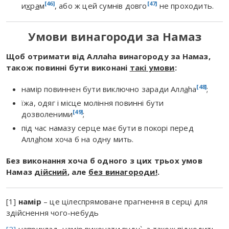
[46]
[47]
и
х
р
а
м
, або ж цей сумнів довго
не проходить.
Умови винагороди за Намаз
Щоб отримати від Аллаhа винагороду за Намаз,
також повинні бути виконані
такі умови
:
[48]
намір повиннен бути виключно заради Алл
а
hа
;
їжа, одяг і місце моління повинні бути
[49]
дозволеними
;
під час намазу серце має бути в покорі перед
Алл
а
hом хоча б на одну мить.
Без виконання хоча б одного з цих трьох умов
Намаз
дійсний
, але
без винагороди!
.
[1]
намір
– це цілеспрямоване прагнення в серці для
здійснення чого-небудь