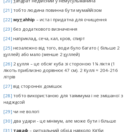
[20]
т
аh
а
рат недійсний у немусульманина
[21]
тобто людина повинна бути мумаййізом
[22]
му
т
аhhір
– иста і придатна для очищення
[23]
без додаткового визначення
[24]
наприклад, сеча, кал, кров, спирт
[25]
незалежно від того, води було багато ( більше 2
к
уллей) або мало (менше 2
к
уллей)
[26]
2
к
улля – це обсяг куба зі стороною 1¼ ліктя (1
лікоть приблизно дорівнює 47 см). 2 Куллі ≈ 204-216
літрів
[27]
від сторонніх домішок
[28]
тобто використаною для таяммума і не змішаної з
надж
а
сой
[29]
чи не вологі
[30]
два удари - це мінімум, але може бути і більше
[31]
т
а
в
а
ф
– ритуальний обхід навколо Кя'би