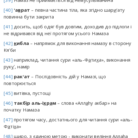
[39]
Намаз не приймається від немусульманина
[40]
ʻ
а
в
рат
– певна частина тіла, яка згідно шар
и
‘ату
повинна бути закрита
[41]
досить, щоб одяг був довгим, доходив до підлоги і
не відривався від неї протягом усього Намаза
[42]
к
ибла
– напрямок для виконання намазу в сторону
Кя'би
[43]
наприклад, читання сури «аль-Ф
а
ти
х
а», виконання
рук
у
ʻ, намір
[44]
рак
ʻ
ат
– Послідовність дій у Намазі, що
повторюється
[45]
витівка, пустощі
[46]
такб
і
р аль-і
х
р
а
м
– слова «Алл
а
hу акбар» на
початку Намаза
[47]
протягом часу, достатнього для читання сури «аль-
Ф
а
ті
х
а»
[48]
щиро, з єдиною метою - виконати веління Алл
а
hа