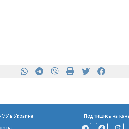
ДУМУ в Украине
Подпишись на кан
am.ua