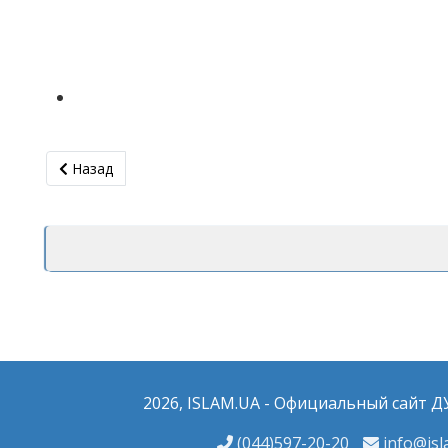
Предыдущий: Настоящий борщ и украинские платки
Назад
2026, ISLAM.UA - Официальный сайт 
(044)597-20-20
info@isl