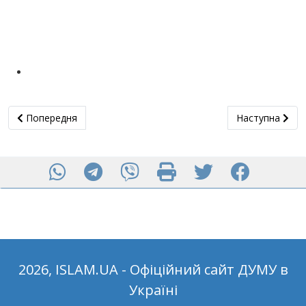
Попередня стаття: Частування в теплому колі
Наступна статт
Попередня
Наступна
2026, ISLAM.UA - Офіційний сайт ДУМУ в
Україні