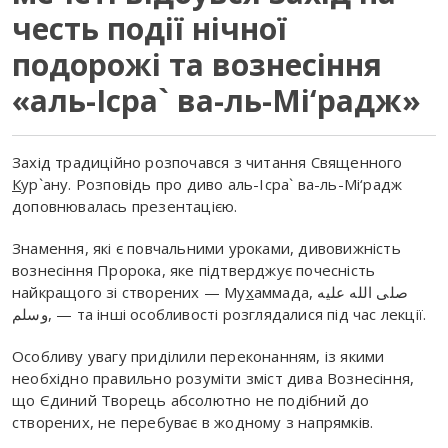
честь події нічної
подорожі та вознесіння
«аль-Ісра` ва-ль-Мі‘радж»
Захід традиційно розпочався з читання Священного
К
ур`ану. Розповідь про диво аль-Ісра` ва-ль-Мі‘радж
доповнювалась презентацією.
Знамення, які є повчальними уроками, дивовижність
вознесіння Пророка, яке підтверджує почесність
найкращого зі створених — Му
х‌
аммада, صلى الله عليه
وسلم, — та інші особливості розглядалися під час лекції.
Особливу увагу приділили переконанням, із якими
необхідно правильно розуміти зміст дива Вознесіння,
що Єдиний Творець абсолютно не подібний до
створених, не перебуває в жодному з напрямків.