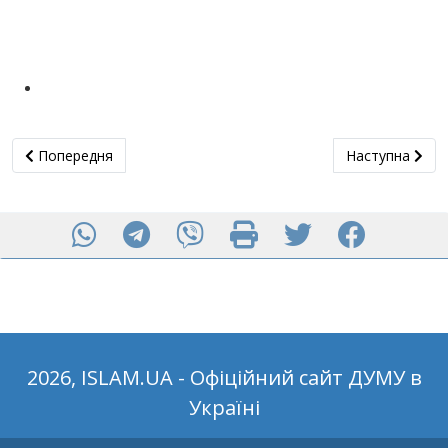
Попередня стаття: 23 березня у Кременчуцькій міській мечет
Наступна статт
Попередня
Наступна
2026, ISLAM.UA - Офіційний сайт ДУМУ в
Україні