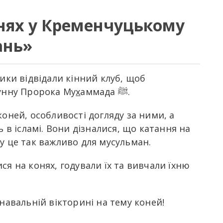
онях у Кременчуцькому
ань»
ники відвідали кінний клуб, щоб
сунну Пророка Му
х
аммада ﷺ.
коней, особливості догляду за ними, а
ь в ісламі. Вони дізналися, що катання на
 сунна Пророка ﷺ, і чому це так важливо для мусульман.
ся на конях, годували їх та вивчали їхню
навальній вікторині на тему коней!