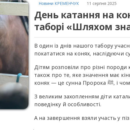
Новини КРЕМЕНЧУК
11 серпня 2025
День катання на к
таборі «Шляхом зн
В один із днів нашого табору учас
покататися на конях, наслідуючи 
Дітям розповіли про різні породи 
також про те, яке значення має кін
конях — це
З великим захопленням діти катали
поведінку й особливості.
А на завершення взяли участь у піз