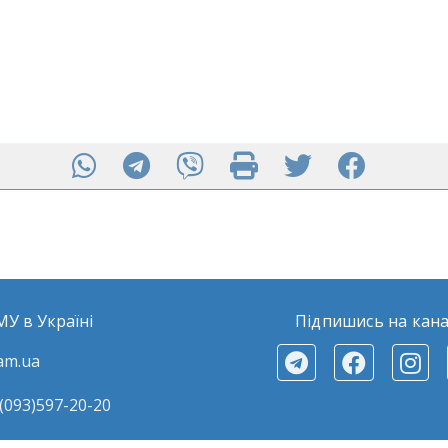
іцею у Кременчуцькій мечеті
МУ в Україні
Підпишись на кана
am.ua
(093)597-20-20