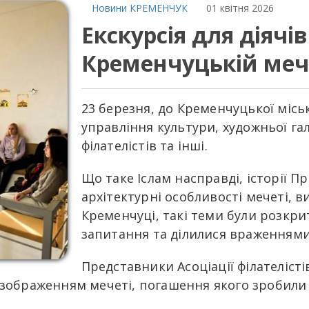
Новини КРЕМЕНЧУК
01 квітня 2026
Екскурсія для діячі
Кременчуцькій меч
23 березня, до Кременчуцької місь
управління культури, художньої гал
філателістів та інші.
Що таке Іслам насправді, історії 
архітектурні особливості мечеті, 
Кременчуці, такі теми були розкриті
запитання та ділилися враженням
Представники Асоціації філателіст
з зображенням мечеті, погашення якого зробили