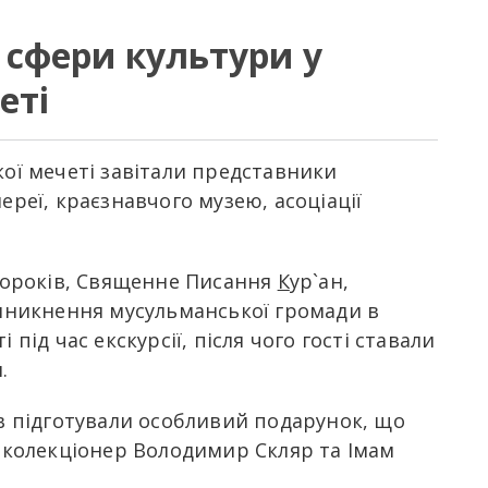
в сфери культури у
еті
кої мечеті завітали представники
ереї, краєзнавчого музею, асоціації
Пророків, Священне Писання
К
ур`ан,
виникнення мусульманської громади в
 під час екскурсії, після чого гості ставали
и.
ів підготували особливий подарунок, що
 колекціонер Володимир Скляр та Імам