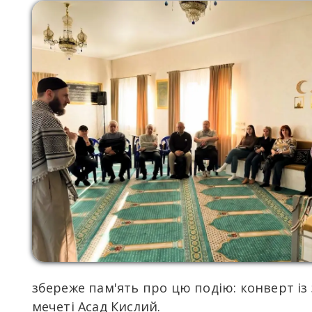
збереже пам'ять про цю подію: конверт і
мечеті Асад Кислий.