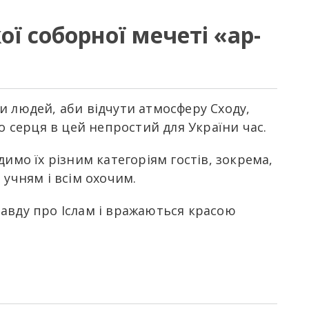
ої соборної мечеті «ар-
и людей, аби відчути атмосферу Сходу,
о серця в цей непростий для України час.
димо їх різним категоріям гостів, зокрема,
 учням і всім охочим.
авду про Іслам і вражаються красою