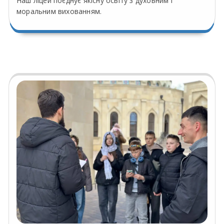
Наш ліцей поєднує якісну освіту з духовним і
моральним вихованням.