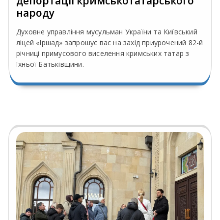
депортації кримськотатарського
народу
Духовне управління мусульман України та Київський
ліцей «Іршад» запрошує вас на захід приурочений 82-й
річниці примусового виселення кримських татар з
їхньої Батьківщини.