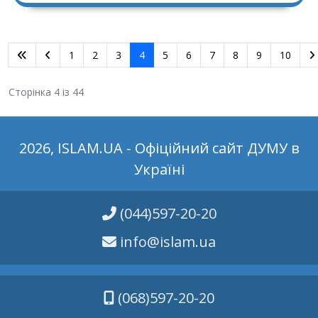
1
2
3
4
5
6
7
8
9
10
Сторінка 4 із 44
2026, ISLAM.UA - Офіційний сайт ДУМУ в
Україні
(044)597-20-20
info@islam.ua
(068)597-20-20