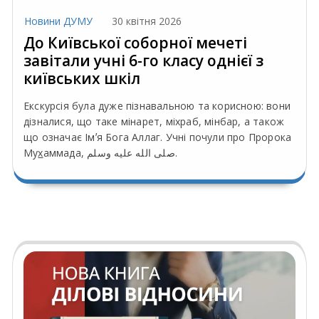
Новини ДУМУ
30 квітня 2026
До Київської соборної мечеті
завітали учні 6-го класу однієї з
київських шкіл
Екскурсія була дуже пізнавальною та корисною: вони
дізналися, що таке мінарет, міхраб, мінбар, а також
що означає Імʼя Бога Аллаг. Учні почули про Пророка
Му
х
аммада, صلى الله عليه وسلم.