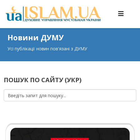
Новини ДУМУ
Усі публікації новин пов'язані з ДУМУ
ПОШУК ПО САЙТУ (УКР)