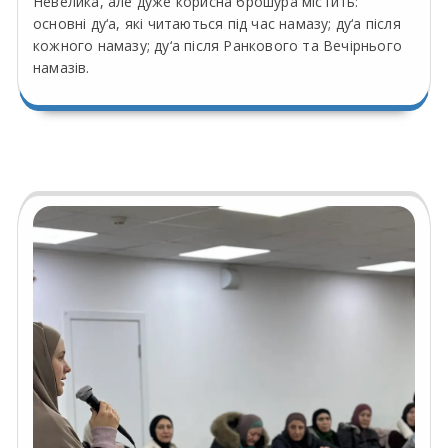
Невелика, але дуже корисна брошура містить:
основні ду‘а, які читаються під час намазу; ду‘а після
кожного намазу; ду‘а після Ранкового та Вечірнього
намазів.