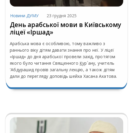
Новини ДУМУ
23 грудня 2025
День арабської мови в Київському
ліцеї «Іршад»
Арабська мова є особливою, тому важливо з
раннього віку дітям давати знання про неї. У ліцеї
«Іршад» до дня арабської провели захід, протягом
якого було читання Священного
К
ур`ану, учитель
'Абдурашид провів загальну лекцію, а також дітям
дали до перегляду доповідь шейха Хасана Ахатова.