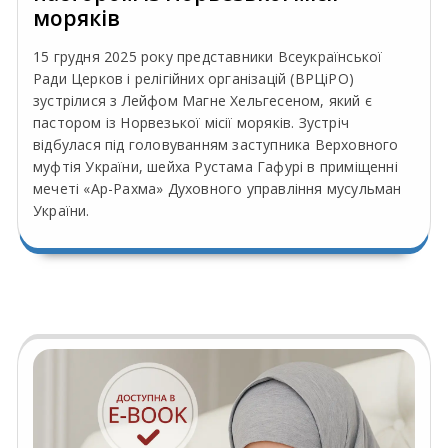
моряків
15 грудня 2025 року представники Всеукраїнської
Ради Церков і релігійних організацій (ВРЦіРО)
зустрілися з Лейфом Магне Хельгесеном, який є
пастором із Норвезької місії моряків. Зустріч
відбулася під головуванням заступника Верховного
муфтія України, шейха Рустама Гафурі в приміщенні
мечеті «Ар-Рахма» Духовного управління мусульман
України.