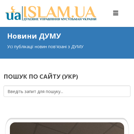
Новини ДУМУ
Усі публікації новин пов'язані з ДУМУ
ПОШУК ПО САЙТУ (УКР)